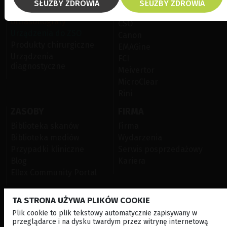
Ellex
SŁUŻBY ZDROWIA
SŁUŻBY ZDROWIA
Lasery siatkówkowe
Optotek
Ultrasonografy
CSO
Urządzenia do ZSO
Canon
Produkty chirurgiczne
EMAGine
Urządzenia
FCI
diagnostyczne
Meivertor
MicroClear
Rini
ZASOBY
FIRMA
Biblioteka skanów
Firma
Biblioteka mediów
Wydarzenia
Przypadki kliniczne
Serwis posprzedażowy
Blog
Kariera
Ellex Community Portal
TA STRONA UŻYWA PLIKÓW COOKIE
KONTAKT Z NAMI
Plik cookie to plik tekstowy automatycznie zapisywany w
przeglądarce i na dysku twardym przez witrynę internetową
NEWSLETTER