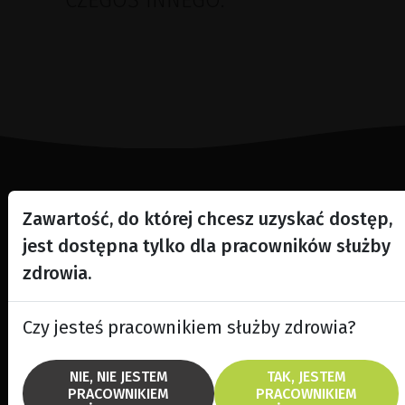
CZEGOŚ INNEGO.
Lighting the way
Zawartość, do której chcesz uzyskać dostęp,
in
Patient Care
jest dostępna tylko dla pracowników służby
zdrowia.
Czy jesteś pracownikiem służby zdrowia?
GAMA PRODUKTÓW
MARKI
NIE, NIE JESTEM
TAK, JESTEM
Lasery do przedniego
Quantel Medical
PRACOWNIKIEM
PRACOWNIKIEM
segmentu oka