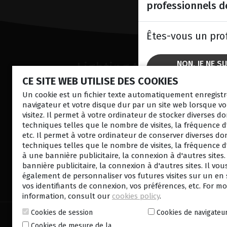
professionnels d
Êtes-vous un pro
NON, JE NE S
Lighting the
SOLU
CE SITE WEB UTILISE DES COOKIES
way
Laser S
Laser R
Un cookie est un fichier texte automatiquement enregistr
in
Patient
navigateur et votre disque dur par un site web lorsque vo
Échogr
Care
visitez. Il permet à votre ordinateur de stocker diverses d
Séchere
techniques telles que le nombre de visites, la fréquence d
Diagnos
etc. Il permet à votre ordinateur de conserver diverses d
techniques telles que le nombre de visites, la fréquence d
à une bannière publicitaire, la connexion à d'autres sites
bannière publicitaire, la connexion à d'autres sites. Il vo
également de personnaliser vos futures visites sur un en
CONTACTEZ NOUS
NEWS
vos identifiants de connexion, vos préférences, etc. For m
information, consult our
cookies policy
.
Cookies de session
Cookies de navigateu
© 2026 Lumibird Medical - Tous droits réservés -
Me
Cookies de mesure de la