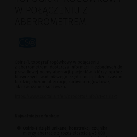
W POŁĄCZENIU Z
ABERROMETREM
Osiris-T, topograf rogówkowy w połączeniu
z aberrometrem, dostarcza informacji niezbędnych do
prawidłowej oceny aberracji pacjentów, którzy oprócz
klasycznych wad niższego rzędu, mają także czasem
bardziej złożone aberracje, zarówno rogówkowe,
jak i związane z soczewką.
https://www.csoitalia.it/en/prodotto/info/61-osiris-t
Najważniejsze funkcje
Osiris-T dzięki unikanej konstrukcji czujnika
mierzy aberracje z rozdzielczością 45 000