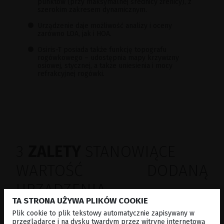
punktów (przy maksymalnej średnicy źrenicy), z
szerokim zakresem dynamicznym.
Urządzenie daje możliwość analizy i oceny
zarówno LOA, jak i HOA.
Osiris-T posiada także funkcję topografu
rogówkowego – udostępnia mapy krzywizny
osiowej, stycznej, a także uniesienia i mocy
refrakcyjnej rogówki.
3
ZALETY
STANOWIĄCE
WARTOŚĆ DODANĄ
URZĄDZENIA
TA STRONA UŻYWA PLIKÓW COOKIE
Plik cookie to plik tekstowy automatycznie zapisywany w
przeglądarce i na dysku twardym przez witrynę internetową