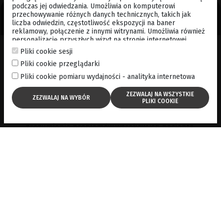
podczas jej odwiedzania. Umożliwia on komputerowi
Oprogramowanie do analizy aberracji -
przechowywanie różnych danych technicznych, takich jak
zarówno LOA, jak i HOA
liczba odwiedzin, częstotliwość ekspozycji na baner
reklamowy, połączenie z innymi witrynami. Umożliwia również
personalizację przyszłych wizyt na stronie internetowej
poprzez przechowywanie poprzez przechowywanie danych
Pliki cookie sesji
Oprogramowanie do analizy
logowania, preferencji itp. . Po więcej informacji, zapraszamy
Pliki cookie przeglądarki
do
cookies policy
aberracji - zarówno LOA, jak i HOA
Pliki cookie pomiaru wydajności - analityka internetowa
Szeroki zakres opcji analizy, takich jak mapy
błędów refrakcji i symulacje wizualne (PSF, MTF i
konwolucja z optotypem), ułatwiają diagnostykę i
zrozumienie problemów wzrokowych pacjenta.