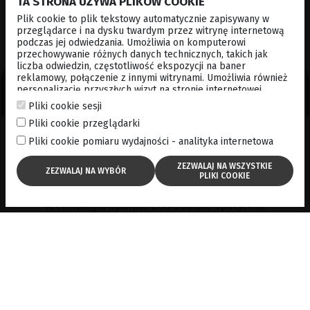
TA STRONA UŻYWA PLIKÓW COOKIE
URZĄDZENIA:
Plik cookie to plik tekstowy automatycznie zapisywany w
przeglądarce i na dysku twardym przez witrynę internetową
podczas jej odwiedzania. Umożliwia on komputerowi
przechowywanie różnych danych technicznych, takich jak
liczba odwiedzin, częstotliwość ekspozycji na baner
reklamowy, połączenie z innymi witrynami. Umożliwia również
personalizację przyszłych wizyt na stronie internetowej
Optymalne obrazowanie siatkówki.
poprzez przechowywanie poprzez przechowywanie danych
Pliki cookie sesji
logowania, preferencji itp. . Po więcej informacji, zapraszamy
Pliki cookie przeglądarki
do
cookies policy
Pliki cookie pomiaru wydajności - analityka internetowa
Optymalne obrazowanie
siatkówki.
Technologia aparatu EOS została specjalnie
dostosowana dla fundus kamer marki Canon, aby
zapewnić optymalne obrazowanie siatkówki.