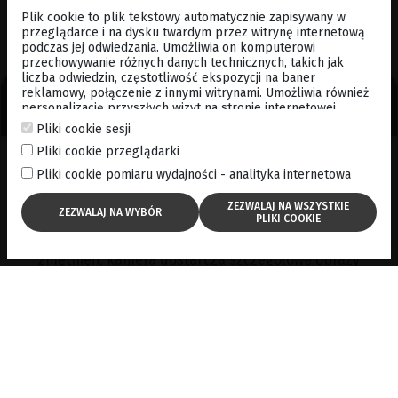
DODANĄ URZĄDZENIA
Plik cookie to plik tekstowy automatycznie zapisywany w
przeglądarce i na dysku twardym przez witrynę internetową
podczas jej odwiedzania. Umożliwia on komputerowi
przechowywanie różnych danych technicznych, takich jak
liczba odwiedzin, częstotliwość ekspozycji na baner
reklamowy, połączenie z innymi witrynami. Umożliwia również
JAKOŚĆ OBRAZU
personalizację przyszłych wizyt na stronie internetowej
poprzez przechowywanie poprzez przechowywanie danych
Pliki cookie sesji
logowania, preferencji itp. . Po więcej informacji, zapraszamy
Pliki cookie przeglądarki
do
cookies policy
JAKOŚĆ OBRAZU
Pliki cookie pomiaru wydajności - analityka internetowa
Doskonała jakość obrazu: Dzięki dedykowanej
lustrzance EOS i oprogramowaniu do tłumienia
zmętnień, kamera dostarcza szczegółowe obrazy
siatkówki.