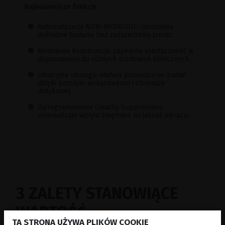
Najważniejsze funkcje
Automatyzacja NON-MYDRIATIC: Umożliwia
dokładne badania bez rozszerzania źrenic.
Modułowa konstrukcja: zapewnia elastyczność w
dopasowaniu do różnych środowisk klinicznych.
Intuicyjna obsługa: ułatwia prowadzenie badań
dzięki prostym wskazówkom i obsłudze
dotykowej.
Oprogramowanie Opacity Suppression:
minimalizuje wpływ zmętnień na jakość obrazu.
3 ZALETY STANOWIĄCE
WARTOŚĆ
TA STRONA UŻYWA PLIKÓW COOKIE