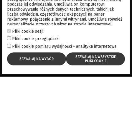
podczas jej odwiedzania. Umożliwia on komputerowi
przechowywanie różnych danych technicznych, takich jak
liczba odwiedzin, częstotliwość ekspozycji na baner
reklamowy, połączenie z innymi witrynami. Umożliwia również
personalizację przyszłych wizyt na stronie internetowej
poprzez przechowywanie poprzez przechowywanie danych
Pliki cookie sesji
logowania, preferencji itp. . Po więcej informacji, zapraszamy
Pliki cookie przeglądarki
do
cookies policy
Pliki cookie pomiaru wydajności - analityka internetowa
Łatwość obsługi
Trudne przypadki