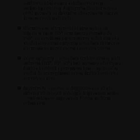
siatkówki, obejmująca autofluorescencję
niebieską i zieloną. Angiografia fluoresceinowa
(FFA) pozwala na dokładne obrazowanie naczyń
krwionośnych siatkówki.
Obrazowanie ultraszerokokątne wykonuje
zdjęcia w kącie 135° oraz tworzy mozaikę do
240°, co umożliwia panoramiczny widok dna oka.
Konfokalny układ optyczny umożliwia skuteczne
obrazowanie przez zaćmę i inne zmętnienia.
Zoom optyczny – umożliwia szybkie zmiany pola
widzenia (135°, 90°, 45°) bez wymiany obiektywu.
Analiza komórek i przepływu krwi – opcjonalny
moduł do szczegółowej oceny liczby komórek i
przepływu krwi.
Asystent AI – pomoc w diagnozowaniu dzięki
detekcji 20 różnych patologii. Nagrywanie wideo
– nielimitowane nagrywanie filmów podczas
jednej sesji.