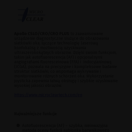
Apollo CSLO/CRO/CRO PLUS
to zaawansowane
urządzenie diagnostyczne służące do obrazowania
siatkówki oka, łączące technologię laserową
konfokalną z możliwością uzyskiwania
ultraszerokokątnych obrazów. Dzięki swoim funkcjom,
takim jak autofluorescencja (AF) i opcjonalnymi
angiografiami fluoresceinowa (FFA) i indocyjaninową
(ICGA), pozwala na precyzyjne i kompleksowe badanie
struktur siatkówki, co wspomaga wykrywanie i
monitorowanie różnych schorzeń oka. Wykorzystanie
joysticka zapewnia łatwą obsługę i szybkie uzyskiwanie
wysokiej jakości obrazów.
https://www.microcleartech.com/en
Najważniejsze funkcje
Autofluorescencja (AF) – szybka, nieinwazyjna
metoda oceny funkcji nabłonka barwnikowego