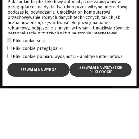
Plik cookie to plik tekstowy automatycznie zapisywany w
przeglądarce i na dysku twardym przez witrynę internetową
podczas jej odwiedzania. Umożliwia on komputerowi
przechowywanie różnych danych technicznych, takich jak
liczba odwiedzin, częstotliwość ekspozycji na baner
reklamowy, połączenie z innymi witrynami. Umożliwia również
personalizację przyszłych wizyt na stronie internetowej
poprzez przechowywanie poprzez przechowywanie danych
Pliki cookie sesji
logowania, preferencji itp. . Po więcej informacji, zapraszamy
Pliki cookie przeglądarki
do
cookies policy
Pliki cookie pomiaru wydajności - analityka internetowa
DOSTĘP DO WSZYSTKICH SKANÓW