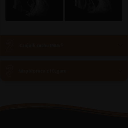
Czujnik ruchu IMUv®
Współpraca z ICLguru