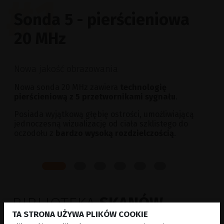
#1
Sonda 5 - pierścieniowa
20 MHz
Nowa jakość obrazowania
Nowa sonda 20 MHz zawiera
technologię
pierścieniową z 5 przetwornikami sygnału
.
Posiada wyjątkową głębię ostrości, umożliwiającą
jednoczesną wizualizację od ciała szklistego do
oczodołu z
bardzo wysoką rozdzielczością
.
BIBLIOTEKA
SKANÓW
TA STRONA UŻYWA PLIKÓW COOKIE