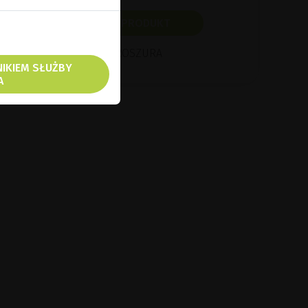
POKAŻ PRODUKT
BROSZURA
NIKIEM SŁUŻBY
A