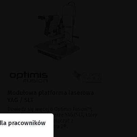
Modułowa platforma laserowa
YAG / SLT
Dowiedz się więcej o Optimis Fusion™,
wszechstronnym laserze YAG/SLT, który
można dodatkowo połączyć z
 dla pracowników
fotokoagulatorem Vitra 2®.