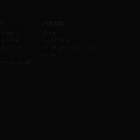
Y
FIRMA
a skanów
Firma
a mediów
Wydarzenia
 kliniczne
Serwis posprzedażowy
Kariera
munity Portal