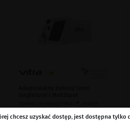
Adaptowalny zielony laser
SingleSpot i MultiSpot
Dowiedz się więcej o Vitra 2®, naszym
wielofunkcyjnym fotokoagulatorze 532 nm.
órej chcesz uzyskać dostęp, jest dostępna tylko