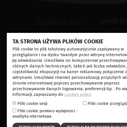
Lighting the
GAMA P
way
Lasery do p
Lasery siat
in
Patient
TA STRONA UŻYWA PLIKÓW COOKIE
Ultrasonogra
Care
Plik cookie to plik tekstowy automatycznie zapisywany w
Urządzenia 
przeglądarce i na dysku twardym przez witrynę interneto
Produkty ch
jej odwiedzania. Umożliwia on komputerowi przechowywa
Urządzenia 
różnych danych technicznych, takich jak liczba odwiedzin,
częstotliwość ekspozycji na baner reklamowy, połączenie 
witrynami. Umożliwia również personalizację przyszłych wi
stronie internetowej poprzez przechowywanie poprzez
przechowywanie danych logowania, preferencji itp. . Po wi
informacji, zapraszamy do
cookies policy
Pliki cookie sesji
Pliki cookie przegląd
KONTAKT Z NAMI
NEWSL
Pliki cookie pomiaru wydajności -
analityka internetowa