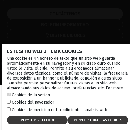
CONTÁCTENOS
BOLETÍN INFORMATIVO
DISTRIBUIDORES
ESTE SITIO WEB UTILIZA COOKIES
Corporativo
Una cookie es un fichero de texto que un sitio web guarda
automáticamente en su navegador y en su disco duro cuando
© 2026 Lumibird Medical - Todos los derechos reservados -
Términos
usted lo visita. el sitio. Permite a su ordenador almacenar
y condiciones
-
Política de privacidad
-
Política de cookies
-
Mapa del
diversos datos técnicos, como el número de visitas, la frecuencia
sitio
de exposición a un banner publicitario, conexión a otros sitios.
También permite personalizar futuras visitas a un sitio web
almacenando sus datos de acceso, preferencias, etc. For more
information, consult our
cookies policy
.
Cookies de la sesión
Cookies del navegador
Cookies de medición del rendimiento - análisis web