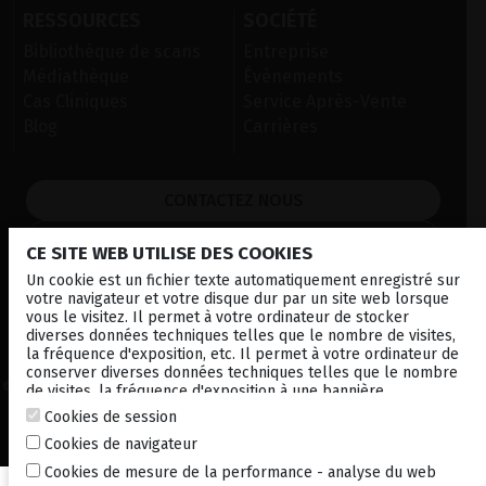
RESSOURCES
SOCIÉTÉ
Bibliothèque de scans
Entreprise
Médiathèque
Évènements
Cas Cliniques
Service Après-Vente
Blog
Carrières
CONTACTEZ NOUS
NEWSLETTER
CE SITE WEB UTILISE DES COOKIES
DISTRIBUTEURS
Un cookie est un fichier texte automatiquement enregistré sur
votre navigateur et votre disque dur par un site web lorsque
vous le visitez. Il permet à votre ordinateur de stocker
diverses données techniques telles que le nombre de visites,
Local
Corporate
la fréquence d'exposition, etc. Il permet à votre ordinateur de
conserver diverses données techniques telles que le nombre
© 2026 Lumibird Medical - Tous droits réservés -
Mentions légales
de visites, la fréquence d'exposition à une bannière
-
Conditions générales de vente France
-
Politique de
publicitaire, la connexion à d'autres sites. à une bannière
Cookies de session
confidentialité
-
Politique de cookies
-
Plan du site
publicitaire, la connexion à d'autres sites. Il vous permet
Cookies de navigateur
également de personnaliser vos futures visites sur un en
stockant vos identifiants de connexion, vos préférences, etc.
Cookies de mesure de la performance - analyse du web
For more information, consult our
cookies policy
.