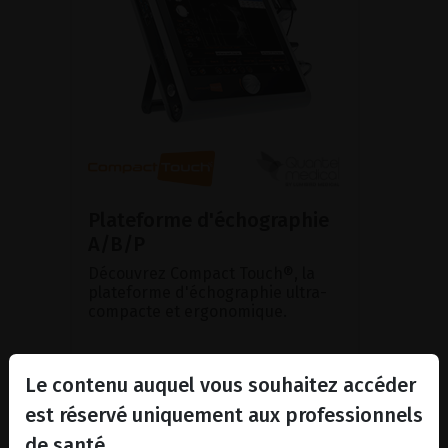
Plateforme d'échographie
A/B/P
Découvrez Compact Touch®, la
plateforme d'échographie ultra-
compacte et ergonomique.
VOIR LE PRODUIT
Le contenu auquel vous souhaitez accéder
est réservé uniquement aux professionnels
BROCHURE
de santé.