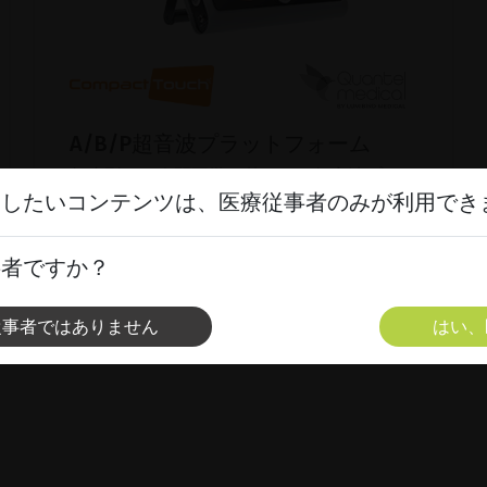
A/B/P超音波プラットフォーム
超小型かつ人間工学に基づいた超音波プラッ
トフォーム、Compact Touch®をご覧くださ
スしたいコンテンツは、医療従事者のみが利用でき
い。
事者ですか？
製品を表示
従事者ではありません
はい、