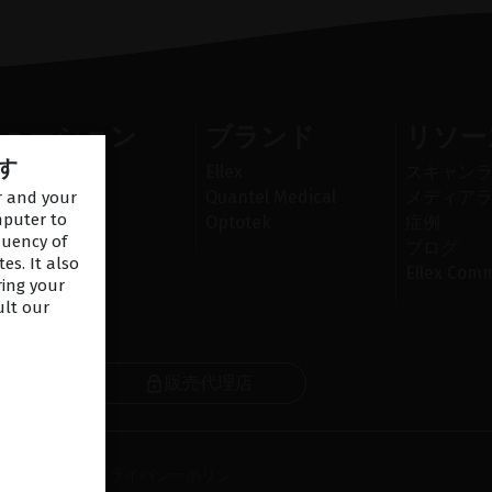
リューション
ブランド
リソー
す
 レーザー
Ellex
スキャン
レーザー
Quantel Medical
メディア
er and your
mputer to
Optotek
症例
quency of
ブログ
es. It also
Ellex Comm
ring your
ult our
販売代理店
レター
-
ご利用規約
-
プライバシーポリシ