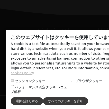
Lighting the
ソ
このウェブサイトはクッキーを使用していま
way
前眼部
網膜 
A cookie is a text file automatically saved on your brows
in
Patient
hard disk by a website when you visit it. It allows your co
超音波
Care
store various technical data such as number of visits, fre
exposure to an advertising banner, connection to other sit
allows you to personalise future visits to a website by sto
login details, preferences, etc. For more information, cons
cookies policy
.
セッションクッキー
ブラウザクッキー
お問い合わせ
ニュース
パフォーマンス測定クッキー‐ウェ
ブ解析
© 2026 ルミバードメディカル‐無断複写・転載禁止 