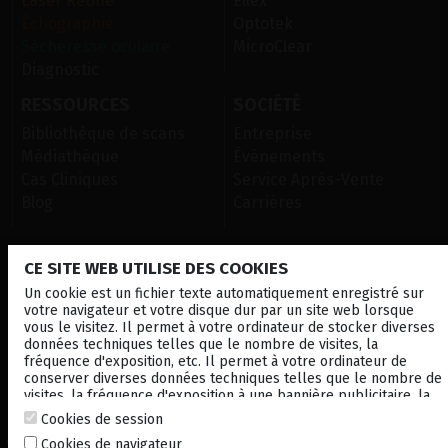
Laser Rétine
Ellex
Échographie
Optotek
Sécheresse oculaire
MicroClear
Diagnostic
RESSOURCES
SOCIÉTÉ
Bibliothèque de scans
Entreprise
Médiathèque
Évènements
Cas Cliniques
Service Après-Vente
Blog
Carrières
CE SITE WEB UTILISE DES COOKIES
CONTACTEZ NOUS
Un cookie est un fichier texte automatiquement enregistré sur
NEWSLETTER
votre navigateur et votre disque dur par un site web lorsque
vous le visitez. Il permet à votre ordinateur de stocker diverses
DISTRIBUTEURS
données techniques telles que le nombre de visites, la
fréquence d'exposition, etc. Il permet à votre ordinateur de
conserver diverses données techniques telles que le nombre de
visites, la fréquence d'exposition à une bannière publicitaire, la
Local
Corporate
connexion à d'autres sites. à une bannière publicitaire, la
Cookies de session
connexion à d'autres sites. Il vous permet également de
© 2026 Lumibird Medical - Tous droits réservés -
Mentions légales
-
Cookies de navigateur
personnaliser vos futures visites sur un en stockant vos