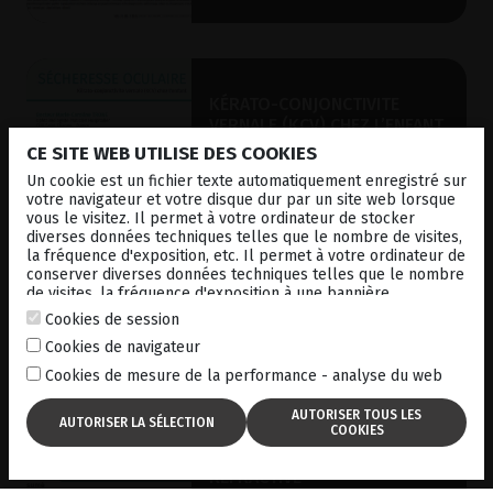
KÉRATO-CONJONCTIVITE
VERNALE (KCV) CHEZ L’ENFANT
CE SITE WEB UTILISE DES COOKIES
10-04-2025
Un cookie est un fichier texte automatiquement enregistré sur
votre navigateur et votre disque dur par un site web lorsque
TÉLÉCHARGEMENT
vous le visitez. Il permet à votre ordinateur de stocker
diverses données techniques telles que le nombre de visites,
la fréquence d'exposition, etc. Il permet à votre ordinateur de
conserver diverses données techniques telles que le nombre
de visites, la fréquence d'exposition à une bannière
publicitaire, la connexion à d'autres sites. à une bannière
Cookies de session
publicitaire, la connexion à d'autres sites. Il vous permet
Cookies de navigateur
également de personnaliser vos futures visites sur un en
stockant vos identifiants de connexion, vos préférences, etc.
Cookies de mesure de la performance - analyse du web
For more information, consult our
cookies policy
.
DYSFONCTIONNEMENT DES
GLANDES DE MEIBOMIUS
(DGM) ET CHIRURGIE
RÉFRACTIVE