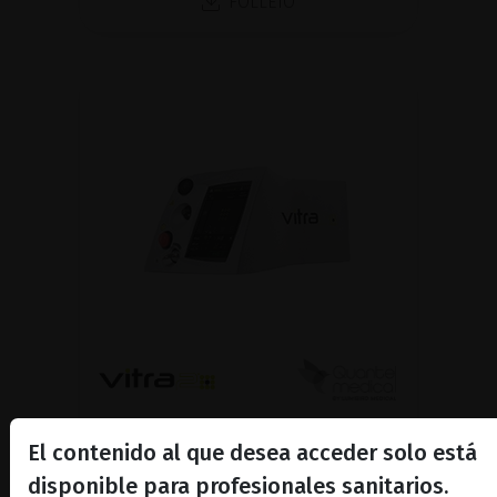
FOLLETO
Láser verde adaptable
El contenido al que desea acceder solo está
monopunto y multipunto
disponible para profesionales sanitarios.
Conozca más sobre Vitra 2®, nuestro