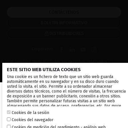
CONTÁCTENOS
BOLETÍN INFORMATIVO
DISTRIBUIDORES
Corporativo
© 2026 Lumibird Medical - Todos los derechos reservados -
Términos
y condiciones
-
Política de privacidad
-
Política de cookies
-
Mapa del
ESTE SITIO WEB UTILIZA COOKIES
sitio
Una cookie es un fichero de texto que un sitio web guarda
automáticamente en su navegador y en su disco duro cuando
usted lo visita. el sitio. Permite a su ordenador almacenar
diversos datos técnicos, como el número de visitas, la frecuencia
de exposición a un banner publicitario, conexión a otros sitios.
También permite personalizar futuras visitas a un sitio web
almacenando sus datos de acceso, preferencias, etc. For more
information, consult our
cookies policy
.
Cookies de la sesión
Cookies del navegador
Cookies de medición del rendimiento - análisis web