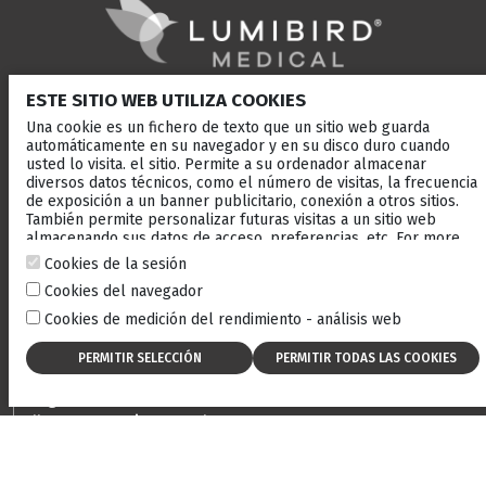
ESTE SITIO WEB UTILIZA COOKIES
SOLUCIONES
MARCAS
Una cookie es un fichero de texto que un sitio web guarda
segmento anterior laser
Quantel Medical
automáticamente en su navegador y en su disco duro cuando
Retina laser
Ellex
usted lo visita. el sitio. Permite a su ordenador almacenar
diversos datos técnicos, como el número de visitas, la frecuencia
Ultrasonido
Optotek
de exposición a un banner publicitario, conexión a otros sitios.
Enfermedades de la
También permite personalizar futuras visitas a un sitio web
superficie ocular
almacenando sus datos de acceso, preferencias, etc. For more
information, consult our
cookies policy
.
Cookies de la sesión
RECURSOS
EMPRESA
Cookies del navegador
Biblioteca de estudios
Compañía
Cookies de medición del rendimiento - análisis web
ecográficos
Eventos
Biblioteca de medios
Servicio postventa
Casos clínicos
Carreras
Blog
Ellex Community Portal