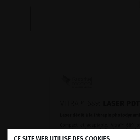
VITRA™ 689:
LASER PDT
Laser dédié à la thérapie photodynami
Compact et adaptable, Vitra™ 689 off
avancée guidant l’utilisateur depu
photosensibilisant jusqu’au traitement l
CE SITE WEB UTILISE DES COOKIES