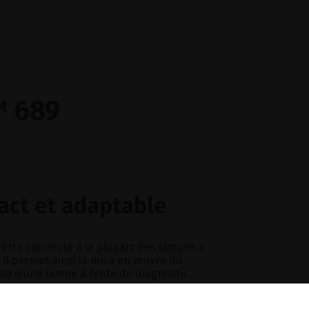
™ 689
act
et
adaptable
être connecté à la plupart des lampes à
 Il permet ainsi la mise en œuvre du
ide d’une lampe à fente de diagnostic.