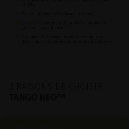
Une cavité laser brevetée : 2 technologies (YAG
et SLT)
Traitement laser YAG efficace et précis
Laser SLT : traitement de première intention du
glaucome à angle ouvert
Optiques et illumination optimisées pour le
diagnostic et le traitement du segment antérieur
3 RAISONS DE CHOISIR
TANGO NEO™
EFFICACE ET PRÉCIS