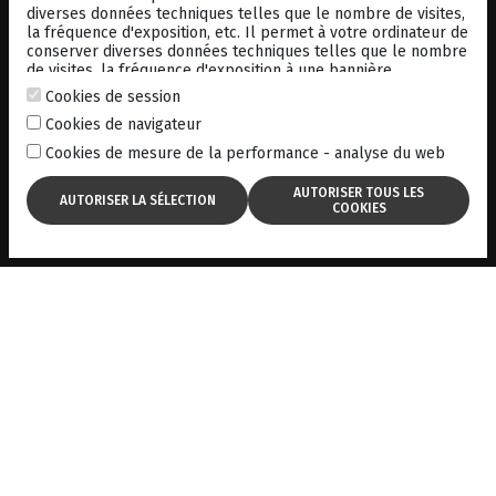
diverses données techniques telles que le nombre de visites,
la fréquence d'exposition, etc. Il permet à votre ordinateur de
conserver diverses données techniques telles que le nombre
de visites, la fréquence d'exposition à une bannière
publicitaire, la connexion à d'autres sites. à une bannière
Cookies de session
publicitaire, la connexion à d'autres sites. Il vous permet
#1
Cookies de navigateur
également de personnaliser vos futures visites sur un en
stockant vos identifiants de connexion, vos préférences, etc.
Cookies de mesure de la performance - analyse du web
For more information, consult our
cookies policy
.
SLT
Trabéculoplastie laser sélective (SLT)
SLT le traitement alternatif de première intention du
glaucome primaire à angle ouvert.
L’étude LiGHT [1], menée au Royaume-Uni, a
démontré que la trabéculoplastie sélective au laser
(SLT) réalisée en traitement de première intention
de l’hypertension oculaire et du glaucome primaire à
angle ouvert était un traitement sûr, économique et