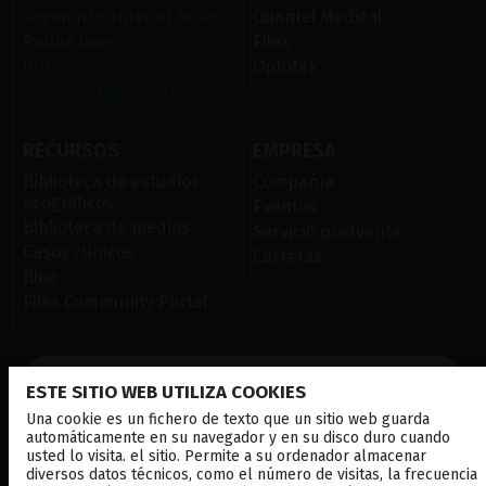
segmento anterior laser
Quantel Medical
Retina laser
Ellex
Ultrasonido
Optotek
Enfermedades de la
superficie ocular
RECURSOS
EMPRESA
Biblioteca de estudios
Compañía
ecográficos
Eventos
Biblioteca de medios
Servicio postventa
Casos clínicos
Carreras
Blog
Ellex Community Portal
CONTÁCTENOS
ESTE SITIO WEB UTILIZA COOKIES
BOLETÍN INFORMATIVO
Una cookie es un fichero de texto que un sitio web guarda
automáticamente en su navegador y en su disco duro cuando
DISTRIBUIDORES
usted lo visita. el sitio. Permite a su ordenador almacenar
diversos datos técnicos, como el número de visitas, la frecuencia