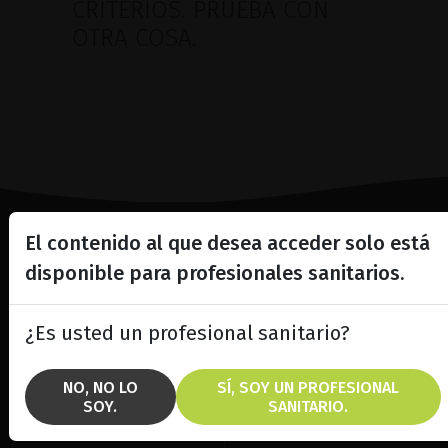
CRITERIOS. PRUEBA CON
OTRA COSA.
El contenido al que desea acceder solo está
Lighting the way
disponible para profesionales sanitarios.
in
Patient Care
¿Es usted un profesional sanitario?
NO, NO LO
SÍ, SOY UN PROFESIONAL
SOY.
SANITARIO.
SOLUCIONES
MARCAS