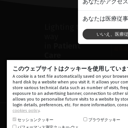
あなたがアクセ
あなたは医療従
Lighting the
ソ
いいえ、医療
way
前眼部
網膜 
in
Patient
超音波
Care
このウェブサイトはクッキーを使用していま
A cookie is a text file automatically saved on your brows
hard disk by a website when you visit it. It allows your co
store various technical data such as number of visits, fre
お問い合わせ
ニュース
exposure to an advertising banner, connection to other sit
allows you to personalise future visits to a website by sto
login details, preferences, etc. For more information, cons
cookies policy
.
© 2026 ルミバードメディカル‐無断複写・転載禁止 
ー
-
クッキーポリシー
-
Sitemap
セッションクッキー
ブラウザクッキー
パフォーマンス測定クッキー‐ウェ