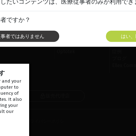
スしたいコンテンツは、医療従事者のみが利用でき
事者ですか？
リューション
ブランド
リソー
従事者ではありません
はい、
 レーザー
Ellex
スキャン
レーザー
Quantel Medical
メディア
Optotek
症例
ブログ
Ellex Comm
す
er and your
mputer to
quency of
販売代理店
レター
es. It also
ring your
ult our
-
ご利用規約
-
プライバシーポリシ