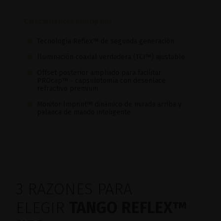
Características principales
Tecnología Reflex™ de segunda generación
Iluminación coaxial verdadera (TCI™) ajustable
Offset posterior ampliado para facilitar
PROcap™ - capsulotomía con desenlace
refractivo premium
Monitor Imprint™ dinámico de mirada arriba y
palanca de mando inteligente
3 RAZONES PARA
ELEGIR
TANGO REFLEX™