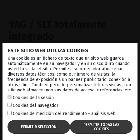
#1
YAG / SLT totalmente
integrado
ESTE SITIO WEB UTILIZA COOKIES
Incorporado dentro de una lámpara de hendidura
Una cookie es un fichero de texto que un sitio web guarda
diseñada a propósito y acoplada con iluminación
automáticamente en su navegador y en su disco duro cuando
coaxial verdadera (TCI™), alineando el enfoque
usted lo visita. el sitio. Permite a su ordenador almacenar
visual, la iluminación dirigida y los haces del láser
diversos datos técnicos, como el número de visitas, la
para el tratamiento en
UN SOLO PLANO ÓPTICO
.
frecuencia de exposición a un banner publicitario, conexión a
otros sitios. También permite personalizar futuras visitas a un
sitio web almacenando sus datos de acceso, preferencias, etc.
For more information, consult our
cookies policy
.
Cookies de la sesión
Cookies del navegador
Cookies de medición del rendimiento - análisis web