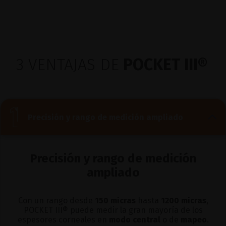
3 VENTAJAS DE
POCKET III®
Precisión y rango de medición ampliado
Precisión y rango de medición
ampliado
Con un rango desde
150 micras
hasta
1200 micras
,
POCKET III® puede medir la gran mayoría de los
espesores corneales en
modo central
o de
mapeo
.