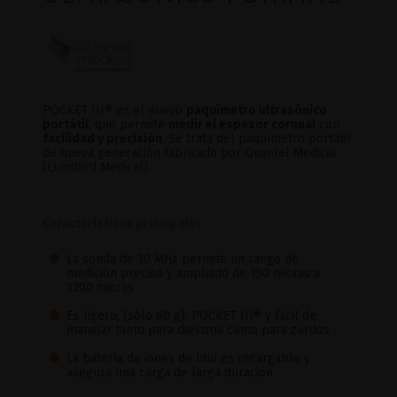
POCKET III® es el nuevo
paquímetro ultrasónico
portátil
, que permite
medir el espesor corneal
con
facilidad y precisión
. Se trata del paquímetro portátil
de nueva generación fabricado por Quantel Medical
(Lumibird Medical).
Características principales
La sonda de 30 MHz permite un rango de
medición preciso y ampliado de 150 micras a
1200 micras
Es ligero, (sólo 60 g), POCKET III® y fácil de
manejar tanto para diestros como para zurdos
La batería de iones de litio es recargable y
asegura una carga de larga duración