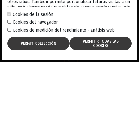
para hacer mediciones.
otros sitios. También permite personalizar futuras visitas a un
sitio web almacenando sus datos de acceso, preferencias, etc.
For more information, consult our
cookies policy
.
Cookies de la sesión
Cookies del navegador
Cookies de medición del rendimiento - análisis web