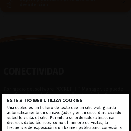
desinfección
CONECTIVIDAD
Por medio del software POCKET III® Manager. se puede
transferir datos de forma sencilla
a través de Bluetooth
ESTE SITIO WEB UTILIZA COOKIES
o con USB-C a un ordenador compatible con Windows 10,
además el equipo puede guardar internamente 10
Una cookie es un fichero de texto que un sitio web guarda
pacientes (20 ojos como máximo).
automáticamente en su navegador y en su disco duro cuando
usted lo visita. el sitio. Permite a su ordenador almacenar
La batería recargable de iones de litio permite una carga
diversos datos técnicos, como el número de visitas, la
de larga duración así el
POCKET III® siempre estará listo
frecuencia de exposición a un banner publicitario, conexión a