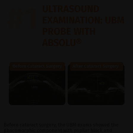
#1
ULTRASOUND
EXAMINATION: UBM
PROBE WITH
ABSOLU®
Before cataract surgery, the UBM exams showed the
phacomorphic component with pupilar block and