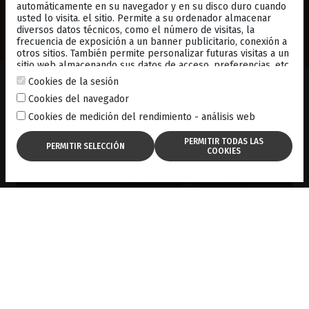
automáticamente en su navegador y en su disco duro cuando
in PDF format:
here
usted lo visita. el sitio. Permite a su ordenador almacenar
diversos datos técnicos, como el número de visitas, la
frecuencia de exposición a un banner publicitario, conexión a
otros sitios. También permite personalizar futuras visitas a un
sitio web almacenando sus datos de acceso, preferencias, etc.
For more information, consult our
cookies policy
.
SEGUIR
LEYENDO ?
Cookies de la sesión
Cookies del navegador
Cookies de medición del rendimiento - análisis web