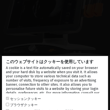
このウェブサイトはクッキーを使用しています
A cookie is a text file automatically saved on your browser
ニーズに合った
適切なプロー
and your hard disk by a website when you visit it. It allows
your computer to store various technical data such as
ブを見つける
number of visits, frequency of exposure to an advertising
banner, connection to other sites. It also allows you to
personalise future visits to a website by storing your login
details, preferences, etc. For more information, consult our
cookies policy
.
セッションクッキー
ブラウザクッキー