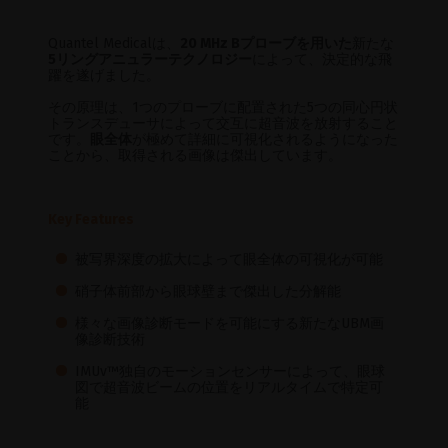
Quantel Medicalは、
20 MHz Bプローブを用いた
新たな
5リングアニュラーテクノロジー
によって、決定的な飛
躍を遂げました。
その原理は、1つのプローブに配置された5つの同心円状
トランスデューサによって交互に超音波を放射すること
です。
眼全体
が極めて詳細に可視化されるようになった
ことから、取得される画像は傑出しています。
Key Features
被写界深度の拡大によって眼全体の可視化が可能
硝子体前部から眼球壁まで傑出した分解能
様々な画像診断モードを可能にする新たなUBM画
像診断技術
IMUv™独自のモーションセンサーによって、眼球
図で超音波ビームの位置をリアルタイムで特定可
能