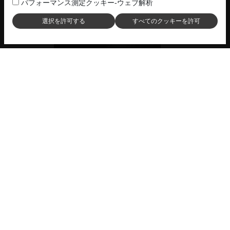
パフォーマンス測定クッキー‐ウェブ解析
#1
20 MHzアニュラー
新たなアニュラー画像診断
20 MHzアニュラープローブには、
5リングアニュラー
テクノロジー
を採用しています。
被写界深度が優れており、
極めて高い分解能
で硝子体
から眼球壁まで同時に可視化することができます。