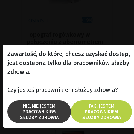
Topograf rogówkowy w
połączeniu z aberrometrem
Osiris-T, topograf rogówkowy w
Zawartość, do której chcesz uzyskać dostęp,
połączeniu z aberrometrem.
jest dostępna tylko dla pracowników służby
zdrowia.
POKAŻ PRODUKT
Czy jesteś pracownikiem służby zdrowia?
BROSZURA
NIE, NIE JESTEM
TAK, JESTEM
PRACOWNIKIEM
PRACOWNIKIEM
SŁUŻBY ZDROWIA
SŁUŻBY ZDROWIA