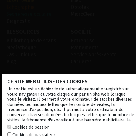
Laser Rétine
Ellex
Échographie
Optotek
Sécheresse oculaire
MicroClear
Diagnostic
RESSOURCES
SOCIÉTÉ
Bibliothèque de scans
Entreprise
Médiathèque
Évènements
Cas Cliniques
Service Après-Vente
Blog
Carrières
CE SITE WEB UTILISE DES COOKIES
CONTACTEZ NOUS
Un cookie est un fichier texte automatiquement enregistré sur
NEWSLETTER
votre navigateur et votre disque dur par un site web lorsque
vous le visitez. Il permet à votre ordinateur de stocker diverses
DISTRIBUTEURS
données techniques telles que le nombre de visites, la
fréquence d'exposition, etc. Il permet à votre ordinateur de
conserver diverses données techniques telles que le nombre de
visites, la fréquence d'exposition à une bannière publicitaire, la
Local
Corporate
connexion à d'autres sites. à une bannière publicitaire, la
Cookies de session
connexion à d'autres sites. Il vous permet également de
© 2026 Lumibird Medical - Tous droits réservés -
Mentions légales
-
Cookies de navigateur
personnaliser vos futures visites sur un en stockant vos