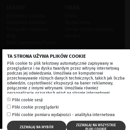
ZASOBY
FIRMA
Biblioteka skanów
Firma
Biblioteka mediów
Wydarzenia
Przypadki kliniczne
Serwis posprzedażowy
Blog
Kariera
Ellex Community Portal
TA STRONA UŻYWA PLIKÓW COOKIE
KONTAKT Z NAMI
Plik cookie to plik tekstowy automatycznie zapisywany w
przeglądarce i na dysku twardym przez witrynę internetową
NEWSLETTER
podczas jej odwiedzania. Umożliwia on komputerowi
przechowywanie różnych danych technicznych, takich jak liczba
odwiedzin, częstotliwość ekspozycji na baner reklamowy,
DYSTRYBUTORZY
połączenie z innymi witrynami. Umożliwia również
personalizację przyszłych wizyt na stronie internetowej
poprzez przechowywanie poprzez przechowywanie danych
Lokalne
Korporacyjne
Pliki cookie sesji
logowania, preferencji itp. . Po więcej informacji, zapraszamy do
Pliki cookie przeglądarki
cookies policy
© 2026 Lumibird Medical – Wszystkie prawa zastrzeżone -
Zasady I
Pliki cookie pomiaru wydajności - analityka internetowa
warunki
-
Polityka prywatności
-
Polityka cookie
-
Mapa strony