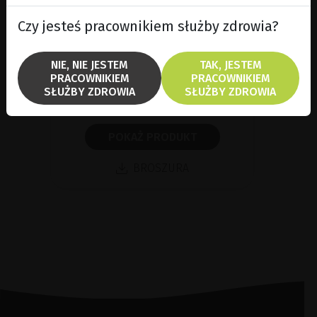
Konfokalna
Apollo CSLO/CRO/CRO PLUS to
Czy jesteś pracownikiem służby zdrowia?
zaawansowane urządzenie
diagnostyczne służące do
obrazowania siatkówki oka,
NIE, NIE JESTEM
TAK, JESTEM
łączące technologię laserową
PRACOWNIKIEM
PRACOWNIKIEM
konfokalną z możliwością...
SŁUŻBY ZDROWIA
SŁUŻBY ZDROWIA
POKAŻ PRODUKT
BROSZURA