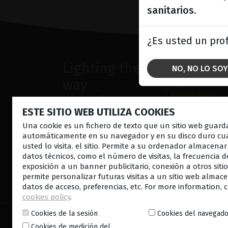
sanitarios.
¿Es usted un prof
Lighting the
SOLUCION
NO, NO LO SOY
way
segmento anter
Retina laser
in
Patient
Ultrasonido
ESTE SITIO WEB UTILIZA COOKIES
Care
Enfermedades d
Una cookie es un fichero de texto que un sitio web guard
automáticamente en su navegador y en su disco duro c
usted lo visita. el sitio. Permite a su ordenador almacenar
datos técnicos, como el número de visitas, la frecuencia d
exposición a un banner publicitario, conexión a otros siti
permite personalizar futuras visitas a un sitio web alma
CONTÁCTENOS
BOLETÍN
datos de acceso, preferencias, etc. For more information, 
cookies policy
.
Cookies de la sesión
Cookies del navegad
© 2026 Lumibird Medical - Todos los derechos rese
Cookies de medición del