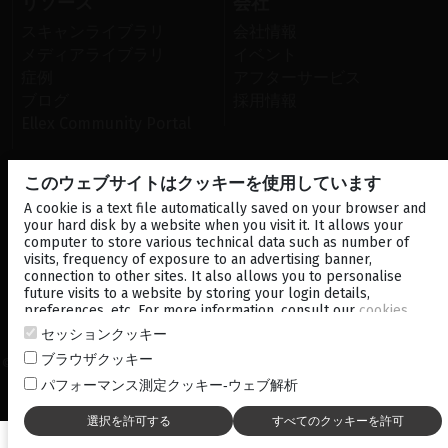
リソース
会社
スキャンライブラリ
会社情報
メディアライブラリ
イベント
症例
アフターサービス
ブログ
採用情報
Ellex Community Portal
このウェブサイトはクッキーを使用しています
お問い合わせ
A cookie is a text file automatically saved on your browser and
your hard disk by a website when you visit it. It allows your
ニュースレター
computer to store various technical data such as number of
visits, frequency of exposure to an advertising banner,
販売代理店
connection to other sites. It also allows you to personalise
future visits to a website by storing your login details,
preferences, etc. For more information, consult our
cookies
地域
企業情報
policy
.
セッションクッキー
ブラウザクッキー
© 2026 ルミバードメディカル‐無断複写・転載禁止 -
ご利用規約
-
プラ
イバシーポリシー
-
クッキーポリシー
-
Sitemap
パフォーマンス測定クッキー‐ウェブ解析