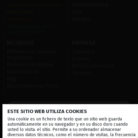
segmento anterior laser
Quantel Medical
Retina laser
Ellex
Ultrasonido
Optotek
Enfermedades de la
superficie ocular
RECURSOS
EMPRESA
Biblioteca de estudios
Compañía
ecográficos
Eventos
Biblioteca de medios
Servicio postventa
Casos clínicos
Carreras
Blog
Ellex Community Portal
CONTÁCTENOS
ESTE SITIO WEB UTILIZA COOKIES
BOLETÍN INFORMATIVO
Una cookie es un fichero de texto que un sitio web guarda
automáticamente en su navegador y en su disco duro cuando
DISTRIBUIDORES
usted lo visita. el sitio. Permite a su ordenador almacenar
diversos datos técnicos, como el número de visitas, la frecuencia