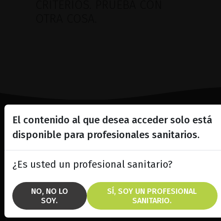
CRITERIOS. PRUEBA CON
OTRA COSA.
El contenido al que desea acceder solo está
Lighting the way
disponible para profesionales sanitarios.
in
Patient Care
¿Es usted un profesional sanitario?
NO, NO LO
SÍ, SOY UN PROFESIONAL
SOY.
SANITARIO.
SOLUCIONES
MARCAS