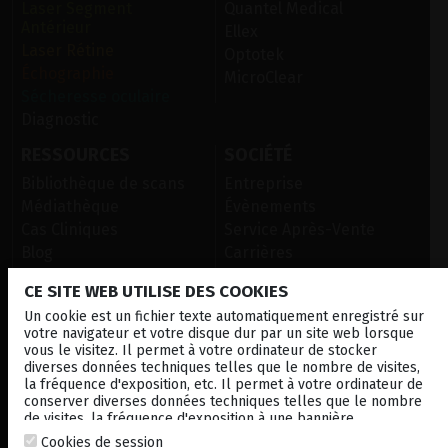
Laser Segment
Quantel Medical
Antérieur
Ellex
Laser Rétine
Optotek
Échographie
MicroClear
Sécheresse oculaire
Diagnostic
RESSOURCES
SOCIÉTÉ
Bibliothèque de scans
Entreprise
Médiathèque
Évènements
Cas Cliniques
Service Après-Vente
Blog
Carrières
CE SITE WEB UTILISE DES COOKIES
Un cookie est un fichier texte automatiquement enregistré sur
CONTACTEZ NOUS
votre navigateur et votre disque dur par un site web lorsque
vous le visitez. Il permet à votre ordinateur de stocker
NEWSLETTER
diverses données techniques telles que le nombre de visites,
la fréquence d'exposition, etc. Il permet à votre ordinateur de
DISTRIBUTEURS
conserver diverses données techniques telles que le nombre
de visites, la fréquence d'exposition à une bannière
publicitaire, la connexion à d'autres sites. à une bannière
Cookies de session