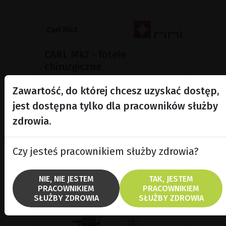
CARL Mk2 - fotele
chirurgiczne
Fotele chirurgiczne CARL Mk2 zostały
Zawartość, do której chcesz uzyskać dostęp,
zaprojektowane dla specjalistów
pracujących pod mikroskopem, w
jest dostępna tylko dla pracowników służby
szczególności w okulistyce i
zdrowia.
mikrochirurgii.
Czy jesteś pracownikiem służby zdrowia?
POKAŻ PRODUKT
NIE, NIE JESTEM
TAK, JESTEM
PRACOWNIKIEM
PRACOWNIKIEM
SŁUŻBY ZDROWIA
SŁUŻBY ZDROWIA