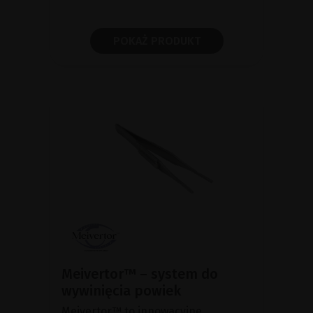
POKAŻ PRODUKT
Meivertor™ – system do
wywinięcia powiek
Meivertor™ to innowacyjne