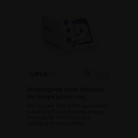
Podprogowy laser diodowy
do terapii jaskry i wy...
Odkryj laser Vitra 810™ wyposażony
w SubCyclo®, podprogową terapię
laserową do nieniszczących
zabiegów leczenia jaskry.