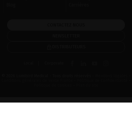
Blog
Carrières
CONTACTEZ NOUS
NEWSLETTER
DISTRIBUTEURS
Local
Corporate
© 2026 Lumibird Medical - Tous droits réservés -
Mentions légales
-
Conditions générales de vente France
-
Politique de confidentialité
-
Politique de cookies
-
Plan du site