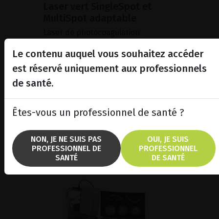
Laser vert SingleSpot et
MultiSpot adaptable
Laser de photocoagulation
rétinienne doté d'une cavité de
nouvelle génération dont la
Le contenu auquel vous souhaitez accéder
puissance a été accrue.
est réservé uniquement aux professionnels
de santé.
VOIR LE PRODUIT
Êtes-vous un professionnel de santé ?
BROCHURE
NON, JE NE SUIS PAS
OUI, JE SUIS
PROFESSIONNEL DE
PROFESSIONNEL
SANTÉ
DE SANTÉ