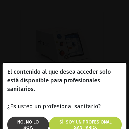
El contenido al que desea acceder solo
está disponible para profesionales
sanitarios.
Láser de diodo subliminal
para indicaciones en...
¿Es usted un profesional sanitario?
Descubra el láser Vitra 810™
equipado con SubCyclo®, para el
NO, NO LO
SÍ, SOY UN PROFESIONAL
tratamiento no destructivo del
SOY.
SANITARIO.