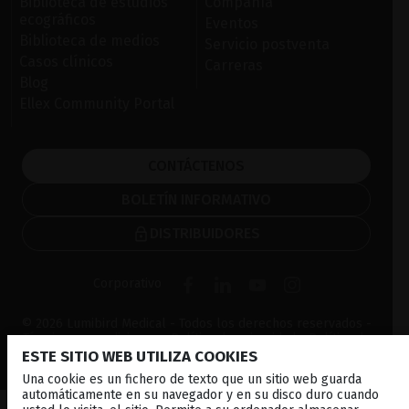
Biblioteca de estudios
Compañía
ecográficos
Eventos
Biblioteca de medios
Servicio postventa
Casos clínicos
Carreras
Blog
Ellex Community Portal
CONTÁCTENOS
BOLETÍN INFORMATIVO
DISTRIBUIDORES
Corporativo
© 2026 Lumibird Medical - Todos los derechos reservados -
Términos y condiciones
-
Política de privacidad
-
Política de
cookies
-
Mapa del sitio
ESTE SITIO WEB UTILIZA COOKIES
Una cookie es un fichero de texto que un sitio web guarda
automáticamente en su navegador y en su disco duro cuando