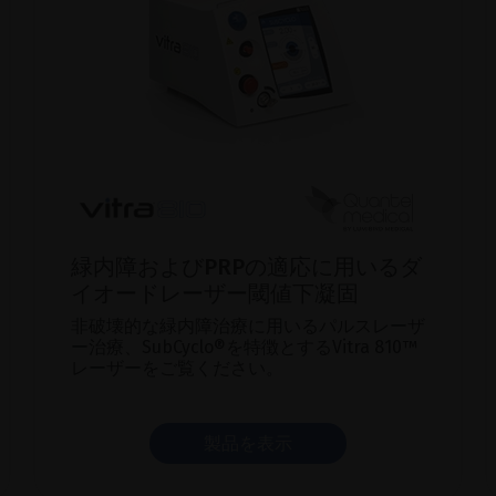
緑内障およびPRPの適応に用いるダ
イオードレーザー閾値下凝固
非破壊的な緑内障治療に用いるパルスレーザ
ー治療、SubCyclo®を特徴とするVitra 810™
レーザーをご覧ください。
製品を表示