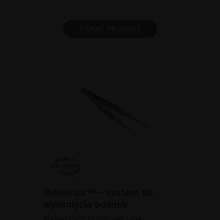
POKAŻ PRODUKT
Meivertor™ – system do
wywinięcia powiek
Meivertor™ to innowacyjne