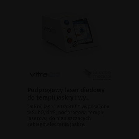
Podprogowy laser diodowy
do terapii jaskry i wy...
Odkryj laser Vitra 810™ wyposażony
w SubCyclo®, podprogową terapię
laserową do nieniszczących
zabiegów leczenia jaskry.