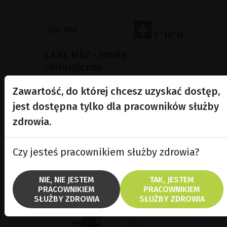
CARL Mk2 - fotele
chirurgiczne
Fotele chirurgiczne CARL Mk2 zostały
Zawartość, do której chcesz uzyskać dostęp,
zaprojektowane dla specjalistów
pracujących pod mikroskopem, w
jest dostępna tylko dla pracowników służby
szczególności w okulistyce i
zdrowia.
mikrochirurgii.
Czy jesteś pracownikiem służby zdrowia?
POKAŻ PRODUKT
NIE, NIE JESTEM
TAK, JESTEM
PRACOWNIKIEM
PRACOWNIKIEM
SŁUŻBY ZDROWIA
SŁUŻBY ZDROWIA