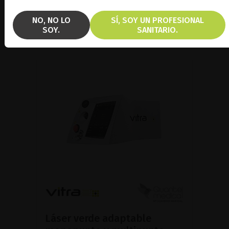
FOLLETO
NO, NO LO
SÍ, SOY UN PROFESIONAL
SOY.
SANITARIO.
Láser verde adaptable