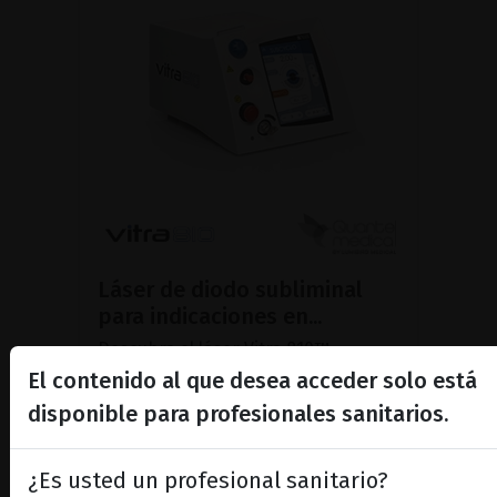
Láser de diodo subliminal
para indicaciones en...
Descubra el láser Vitra 810™
equipado con SubCyclo®, para el
El contenido al que desea acceder solo está
tratamiento no destructivo del
disponible para profesionales sanitarios.
glaucoma
¿Es usted un profesional sanitario?
MOSTRAR PRODUCTO