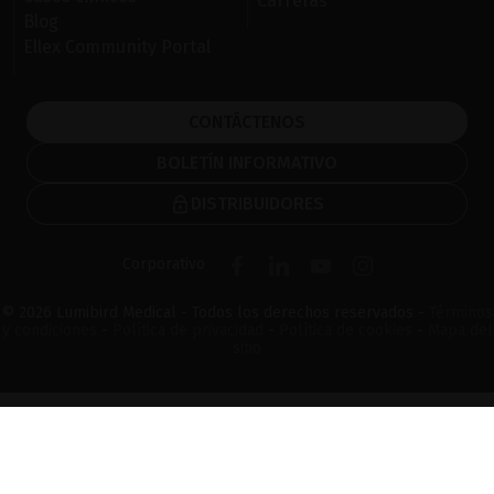
Carreras
Blog
Ellex Community Portal
CONTÁCTENOS
BOLETÍN INFORMATIVO
DISTRIBUIDORES
Corporativo
© 2026 Lumibird Medical - Todos los derechos reservados -
Términos
y condiciones
-
Política de privacidad
-
Política de cookies
-
Mapa del
sitio