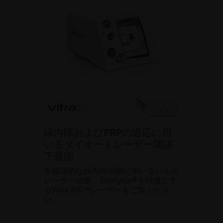
緑内障およびPRPの適応に用
いるダイオードレーザー閾値
下凝固
非破壊的な緑内障治療に用いるパルス
レーザー治療、SubCyclo®を特徴とす
るVitra 810™レーザーをご覧くださ
い。