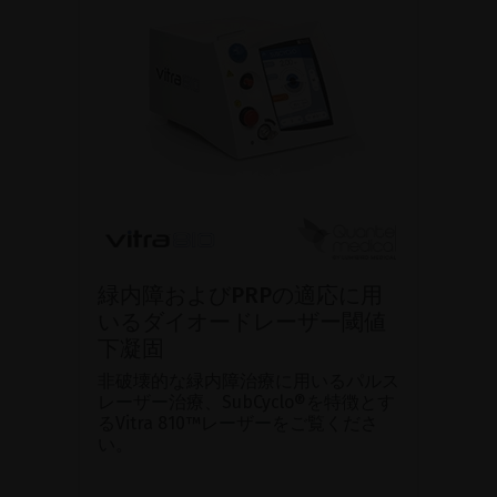
緑内障およびPRPの適応に用
いるダイオードレーザー閾値
下凝固
非破壊的な緑内障治療に用いるパルス
レーザー治療、SubCyclo®を特徴とす
るVitra 810™レーザーをご覧くださ
い。