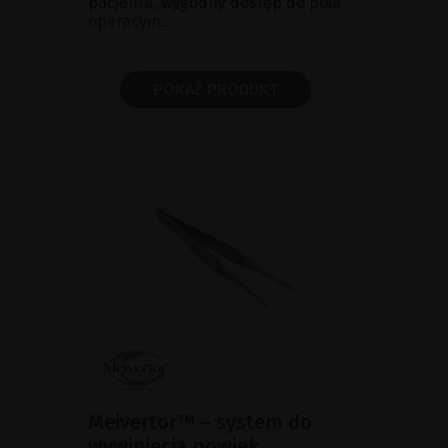
pacjenta, wygodny dostęp do pola
operacyjn...
POKAŻ PRODUKT
Meivertor™ – system do
wywinięcia powiek