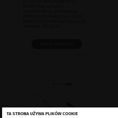
FCI od lat specjalizuje się w
dystrybucji narzędzi
okulistycznych, zapewniając
instrumenty najwyższej jakości
nawet najbardziej wymagającym
klientom. Marka s...
POKAŻ PRODUKT
TA STRONA UŻYWA PLIKÓW COOKIE