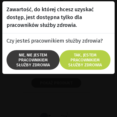
Zawartość, do której chcesz uzyskać
dostęp, jest dostępna tylko dla
pracowników służby zdrowia.
CARL Mk2 - fotele
chirurgiczne
Czy jesteś pracownikiem służby zdrowia?
Fotele chirurgiczne CARL Mk2
zostały zaprojektowane dla
NIE, NIE JESTEM
TAK, JESTEM
specjalistów pracujących pod
PRACOWNIKIEM
PRACOWNIKIEM
mikroskopem, w szczególności w
SŁUŻBY ZDROWIA
SŁUŻBY ZDROWIA
okulistyce i mikrochirurgii.
POKAŻ PRODUKT