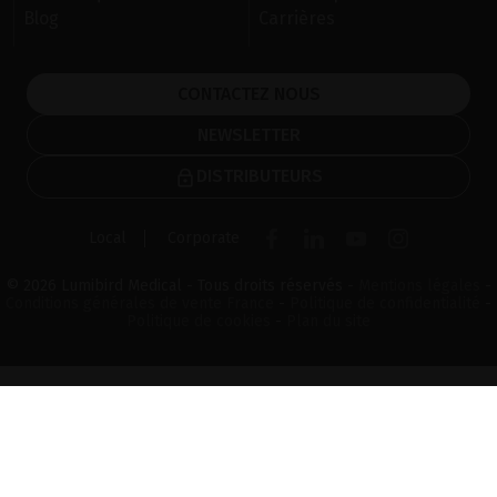
Blog
Carrières
CONTACTEZ NOUS
NEWSLETTER
DISTRIBUTEURS
Local
Corporate
© 2026 Lumibird Medical - Tous droits réservés -
Mentions légales
-
Conditions générales de vente France
-
Politique de confidentialité
-
Politique de cookies
-
Plan du site