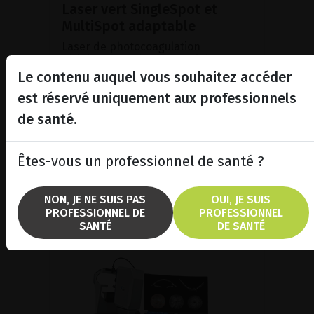
Laser vert SingleSpot et
MultiSpot adaptable
Laser de photocoagulation
rétinienne doté d'une cavité de
nouvelle génération dont la
Le contenu auquel vous souhaitez accéder
puissance a été accrue.
est réservé uniquement aux professionnels
de santé.
VOIR LE PRODUIT
Êtes-vous un professionnel de santé ?
BROCHURE
NON, JE NE SUIS PAS
OUI, JE SUIS
PROFESSIONNEL DE
PROFESSIONNEL
SANTÉ
DE SANTÉ