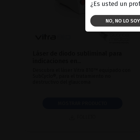
¿Es usted un prof
NO, NO LO SOY
Láser de diodo subliminal para
indicaciones en...
Descubra el láser Vitra 810™ equipado con
SubCyclo®, para el tratamiento no
destructivo del glaucoma
MOSTRAR PRODUCTO
FOLLETO