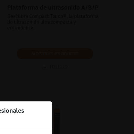
Plataforma de ultrasonido A/B/P
Descubra Compact Touch®, la plataforma
de ultrasonido ultracompacta y
ergonómica.
MOSTRAR PRODUCTO
FOLLETO
esionales