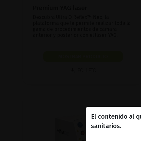
Premium YAG laser
Descubra Ultra Q Reflex™ Neo, la
plataforma que le permite realizar toda la
gama de procedimientos de cámara
anterior y posterior con el láser YAG.
MOSTRAR PRODUCTO
FOLLETO
El contenido al 
sanitarios.