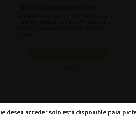
SLT/YAG Combination Laser
Entérese de cómo con Tango Neo™ podrá
realizar tratamientos de SLT y YAG con
mayor precisión y eficacia en el largo
plazo.
MOSTRAR PRODUCTO
FOLLETO
que desea acceder solo está disponible para prof