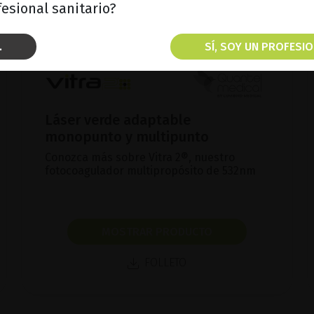
esional sanitario?
.
SÍ, SOY UN PROFESIO
Láser verde adaptable
monopunto y multipunto
Conozca más sobre Vitra 2®, nuestro
fotocoagulador multipropósito de 532nm
MOSTRAR PRODUCTO
FOLLETO