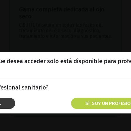
Gama completa dedicada al ojo
seco
C.SUITE le ayuda en todas las fases del
tratamiento del ojo seco: diagnóstico,
tratamiento e información a sus pacientes.
que desea acceder solo está disponible para prof
esional sanitario?
DESCUBRA C.SUITE
.
SÍ, SOY UN PROFESIO
FOLLETO