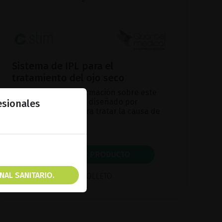
Sistema de IPL para el
tratamiento del ojo seco
Obtenga mayor información sobre este
dispositivo premium diseñado por
esionales
Lumibird Medical para tratar la causa de
base del ojo seco.
MOSTRAR PRODUCTO
NAL SANITARIO.
FOLLETO