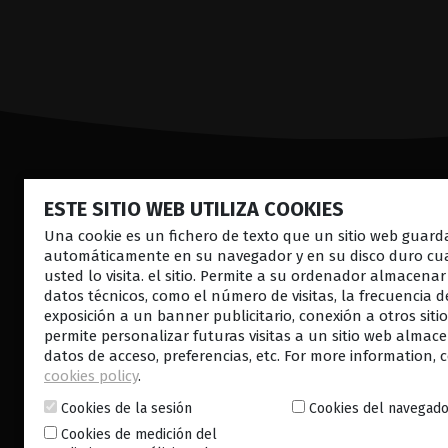
Lighting the
SOLUCION
ESTE SITIO WEB UTILIZA COOKIES
way
segmento anter
Una cookie es un fichero de texto que un sitio web guard
Retina laser
automáticamente en su navegador y en su disco duro c
in
Patient
usted lo visita. el sitio. Permite a su ordenador almacenar
Ultrasonido
Care
datos técnicos, como el número de visitas, la frecuencia d
Enfermedades d
exposición a un banner publicitario, conexión a otros siti
permite personalizar futuras visitas a un sitio web alma
datos de acceso, preferencias, etc. For more information, 
cookies policy
.
Cookies de la sesión
Cookies del navegad
CONTÁCTENOS
BOLETÍN
Cookies de medición del