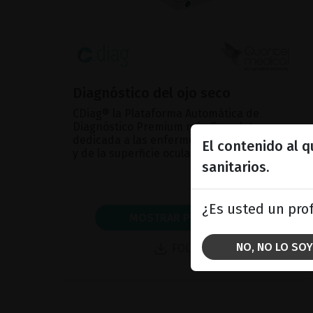
Diagnóstico del ojo seco
CDiag® la Plataforma Automática de
Diagnóstico Premium más Completa
dedicada a las enfermedades del ojo seco
El contenido al 
y de la superficie ocular.
sanitarios.
¿Es usted un prof
MOSTRAR PRODUCTO
NO, NO LO SOY
FOLLETO