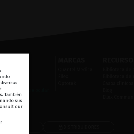
ES
MARCAS
RECURSO
ior laser
Quantel Medical
Biblioteca de 
a
Ellex
Biblioteca de
uando
 diversos
Optotek
Casos clínicos
e
e la superficie ocular
Blog
os. También
Ellex Communi
cenando sus
consult our
or
DISTRIBUIDORES
 INFORMATIVO