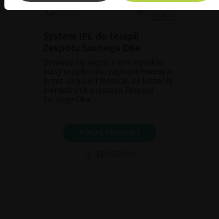
System IPL do terapii
Zespołu Suchego Oka
Dowiedz się więcej o tym wysokiej
klasy urządzeniu, zaprojektowanym
przez Lumibird Medical, do leczenia
pierwotnych przyczyn Zespołu
Suchego Oka.
POKAŻ PRODUKT
BROSZURA