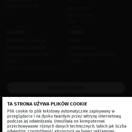
Urządzenia
FCI
diagnostyczne
Meivertor
MicroClear
Rini
ZASOBY
FIRMA
Biblioteka skanów
Firma
Biblioteka mediów
Wydarzenia
Przypadki kliniczne
Serwis posprzedażowy
Blog
Kariera
Ellex Community Portal
KONTAKT Z NAMI
NEWSLETTER
TA STRONA UŻYWA PLIKÓW COOKIE
DYSTRYBUTORZY
Plik cookie to plik tekstowy automatycznie zapisywany w
przeglądarce i na dysku twardym przez witrynę internetową
podczas jej odwiedzania. Umożliwia on komputerowi
Lokalne
Korporacyjne
przechowywanie różnych danych technicznych, takich jak liczba
odwiedzin, częstotliwość ekspozycji na baner reklamowy,