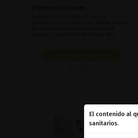
Premium YAG laser
Descubra Ultra Q Reflex™ Neo, la
plataforma que le permite realizar toda la
gama de procedimientos de cámara
anterior y posterior con el láser YAG.
MOSTRAR PRODUCTO
FOLLETO
El contenido al 
sanitarios.