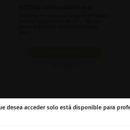
SLT/YAG Combination Laser
Entérese de cómo con Tango Neo™ podrá
realizar tratamientos de SLT y YAG con
mayor precisión y eficacia en el largo
plazo.
MOSTRAR PRODUCTO
FOLLETO
que desea acceder solo está disponible para prof