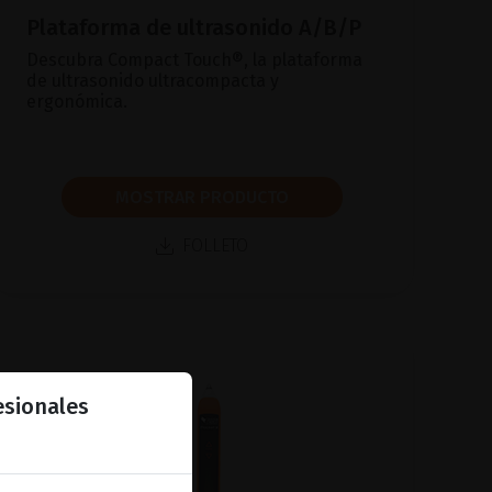
Plataforma de ultrasonido A/B/P
Descubra Compact Touch®, la plataforma
de ultrasonido ultracompacta y
ergonómica.
MOSTRAR PRODUCTO
FOLLETO
esionales