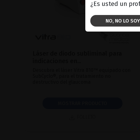
¿Es usted un prof
NO, NO LO SOY
Láser de diodo subliminal para
indicaciones en...
Descubra el láser Vitra 810™ equipado con
SubCyclo®, para el tratamiento no
destructivo del glaucoma
MOSTRAR PRODUCTO
FOLLETO