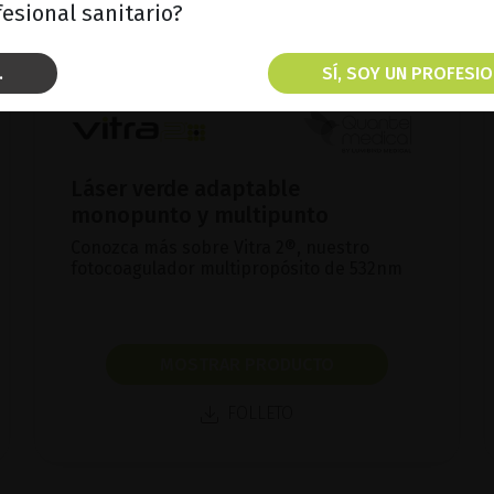
esional sanitario?
.
SÍ, SOY UN PROFESIO
Láser verde adaptable
monopunto y multipunto
Conozca más sobre Vitra 2®, nuestro
fotocoagulador multipropósito de 532nm
MOSTRAR PRODUCTO
FOLLETO