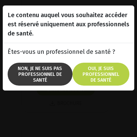
Le contenu auquel vous souhaitez accéder
est réservé uniquement aux professionnels
de santé.
Laser vert SingleSpot et
MultiSpot adaptable
Êtes-vous un professionnel de santé ?
Laser de photocoagulation
rétinienne doté d'une cavité de
nouvelle génération dont la
NON, JE NE SUIS PAS
OUI, JE SUIS
puissance a été accrue.
PROFESSIONNEL DE
PROFESSIONNEL
SANTÉ
DE SANTÉ
VOIR LE PRODUIT
BROCHURE