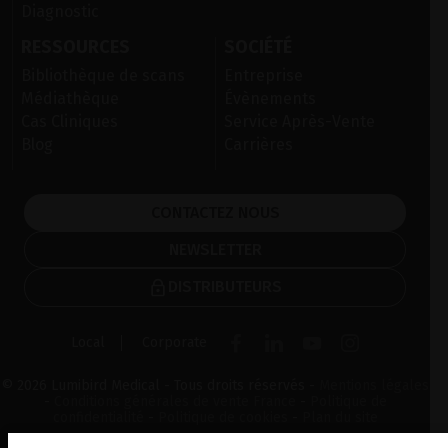
Diagnostic
RESSOURCES
SOCIÉTÉ
Bibliothèque de scans
Entreprise
Médiathèque
Évènements
Cas Cliniques
Service Après-Vente
Blog
Carrières
CONTACTEZ NOUS
NEWSLETTER
DISTRIBUTEURS
Local
Corporate
© 2026 Lumibird Medical - Tous droits réservés -
Mentions légales
-
Conditions générales de vente France
-
Politique de
confidentialité
-
Politique de cookies
-
Plan du site