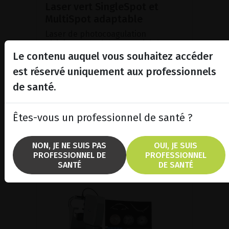
Laser vert SingleSpot et
MultiSpot adaptable
Laser de photocoagulation
rétinienne doté d'une cavité de
nouvelle génération dont la
Le contenu auquel vous souhaitez accéder
puissance a été accrue.
est réservé uniquement aux professionnels
de santé.
VOIR LE PRODUIT
Êtes-vous un professionnel de santé ?
BROCHURE
NON, JE NE SUIS PAS
OUI, JE SUIS
PROFESSIONNEL DE
PROFESSIONNEL
SANTÉ
DE SANTÉ