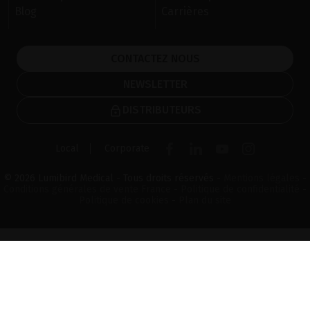
Blog
Carrières
CONTACTEZ NOUS
NEWSLETTER
DISTRIBUTEURS
Local
Corporate
© 2026 Lumibird Medical - Tous droits réservés -
Mentions légales
-
Conditions générales de vente France
-
Politique de confidentialité
-
Politique de cookies
-
Plan du site