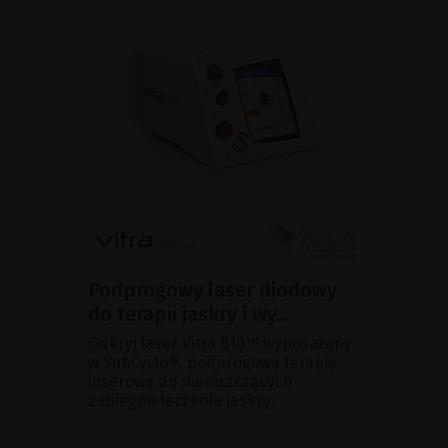
Podprogowy laser diodowy
do terapii jaskry i wy...
Odkryj laser Vitra 810™ wyposażony
w SubCyclo®, podprogową terapię
laserową do nieniszczących
zabiegów leczenia jaskry.