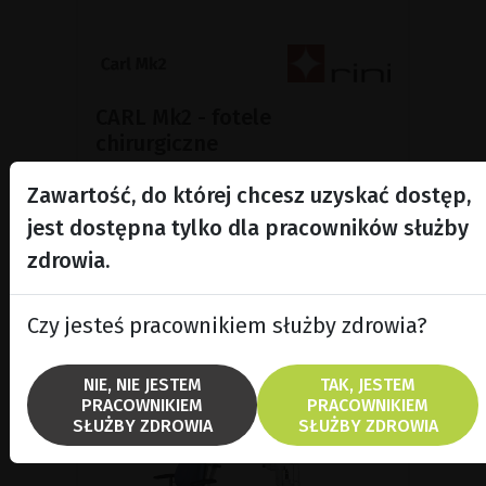
CARL Mk2 - fotele
chirurgiczne
Fotele chirurgiczne CARL Mk2 zostały
Zawartość, do której chcesz uzyskać dostęp,
zaprojektowane dla specjalistów
pracujących pod mikroskopem, w
jest dostępna tylko dla pracowników służby
szczególności w okulistyce i
zdrowia.
mikrochirurgii.
Czy jesteś pracownikiem służby zdrowia?
POKAŻ PRODUKT
NIE, NIE JESTEM
TAK, JESTEM
PRACOWNIKIEM
PRACOWNIKIEM
SŁUŻBY ZDROWIA
SŁUŻBY ZDROWIA