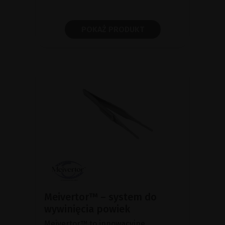
POKAŻ PRODUKT
Meivertor™ – system do
wywinięcia powiek
Meivertor™ to innowacyjne