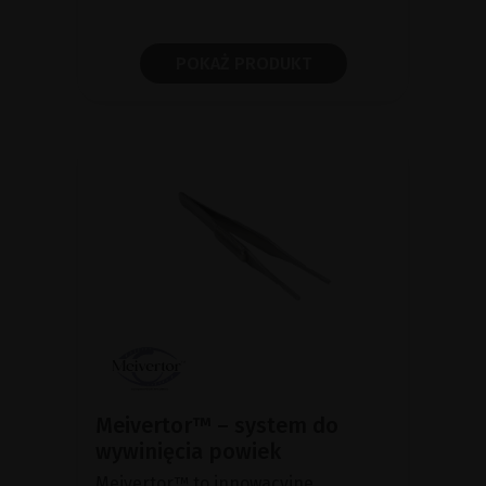
POKAŻ PRODUKT
Meivertor™ – system do
wywinięcia powiek
Meivertor™ to innowacyjne