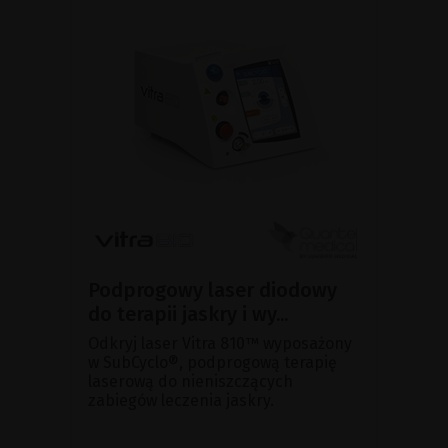
Podprogowy laser diodowy
do terapii jaskry i wy...
Odkryj laser Vitra 810™ wyposażony
w SubCyclo®, podprogową terapię
laserową do nieniszczących
zabiegów leczenia jaskry.