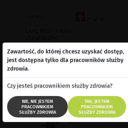
CARL Mk2 - fotele
chirurgiczne
Fotele chirurgiczne CARL Mk2 zostały
Zawartość, do której chcesz uzyskać dostęp,
zaprojektowane dla specjalistów
pracujących pod mikroskopem, w
jest dostępna tylko dla pracowników służby
szczególności w okulistyce i
zdrowia.
mikrochirurgii.
Czy jesteś pracownikiem służby zdrowia?
POKAŻ PRODUKT
NIE, NIE JESTEM
TAK, JESTEM
PRACOWNIKIEM
PRACOWNIKIEM
SŁUŻBY ZDROWIA
SŁUŻBY ZDROWIA