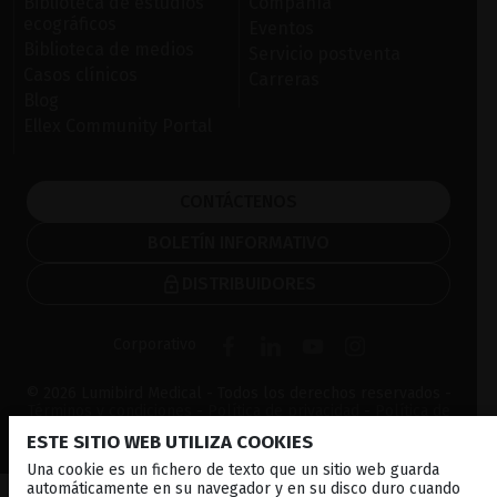
Biblioteca de estudios
Compañía
ecográficos
Eventos
Biblioteca de medios
Servicio postventa
Casos clínicos
Carreras
Blog
Ellex Community Portal
CONTÁCTENOS
BOLETÍN INFORMATIVO
DISTRIBUIDORES
Corporativo
© 2026 Lumibird Medical - Todos los derechos reservados -
Términos y condiciones
-
Política de privacidad
-
Política de
cookies
-
Mapa del sitio
ESTE SITIO WEB UTILIZA COOKIES
Una cookie es un fichero de texto que un sitio web guarda
automáticamente en su navegador y en su disco duro cuando