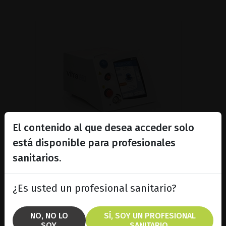
El contenido al que desea acceder solo
está disponible para profesionales
sanitarios.
Láser de diodo subliminal
para indicaciones en...
¿Es usted un profesional sanitario?
Descubra el láser Vitra 810™
equipado con SubCyclo®, para el
NO, NO LO
SÍ, SOY UN PROFESIONAL
tratamiento no destructivo del
SOY.
SANITARIO.