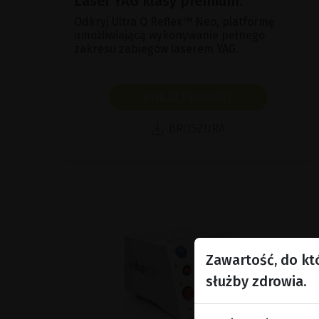
Laser YAG klasy premium.
Odkryj Ultra Q Reflex™ Neo, platformę
umożliwiającą wykonywanie pełnego
zakresu zabiegów laserem YAG.
POKAŻ PRODUKT
BROSZURA
Zawartość, do kt
służby zdrowia.