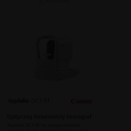
BROSZURA
Optyczny koherentny tomograf
Xephilio OCT-R1 to zaawansowane
urządzenie do optycznej koherentnej