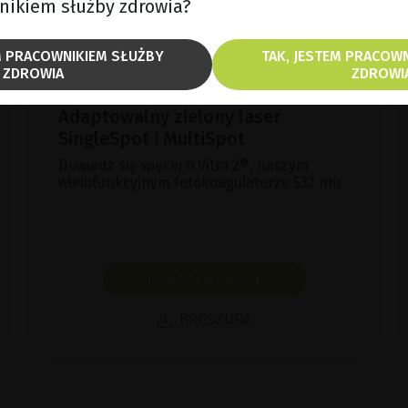
wnikiem służby zdrowia?
EM PRACOWNIKIEM SŁUŻBY
TAK, JESTEM PRACOW
ZDROWIA
ZDROWI
Adaptowalny zielony laser
SingleSpot i MultiSpot
Dowiedz się więcej o Vitra 2®, naszym
wielofunkcyjnym fotokoagulatorze 532 nm.
POKAŻ PRODUKT
BROSZURA