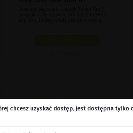
Połączony laser YAG/SLT
Dowiedz się, w jaki sposób Tango Neo™
pozwoli Ci wykonywać zabiegi SLT i YAG z
większą dokładnością i skutecznością.
POKAŻ PRODUKT
BROSZURA
órej chcesz uzyskać dostęp, jest dostępna tylko