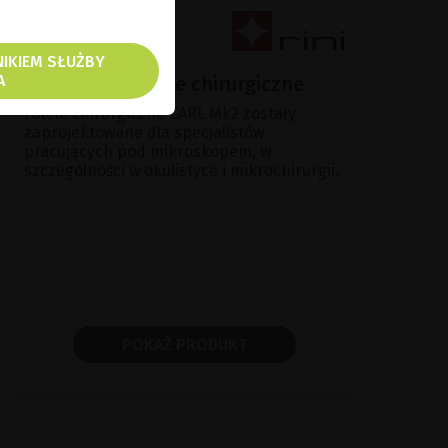
NIKIEM SŁUŻBY
A
CARL Mk2 - fotele chirurgiczne
Fotele chirurgiczne CARL Mk2 zostały
zaprojektowane dla specjalistów
pracujących pod mikroskopem, w
szczególności w okulistyce i mikrochirurgii.
POKAŻ PRODUKT