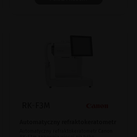
Automatyczny refraktokeratometr
Automatyczny refraktokeratometr Canon
RK-F3m zapewnia więcej niż tylko