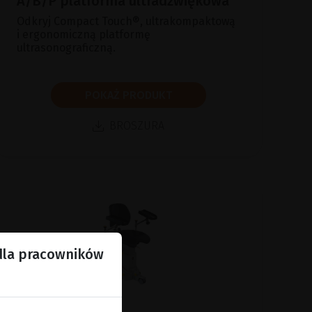
A/B/P platforma ultradźwiękowa
Odkryj Compact Touch®, ultrakompaktową
i ergonomiczną platformę
ultrasonograficzną.
POKAŻ PRODUKT
BROSZURA
 dla pracowników