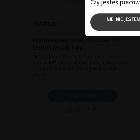
Czy jesteś praco
NIE, NIE JEST
Podprogowy laser diodowy do
terapii jaskry i wy...
Odkryj laser Vitra 810™ wyposażony w
SubCyclo®, podprogową terapię laserową
do nieniszczących zabiegów leczenia
jaskry.
POKAŻ PRODUKT
BROSZURA